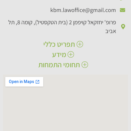
kbm.lawoffice@gmail.com​
פרופ' יחזקאל קויפמן 2 (בית הטקסטיל), קומה 8, תל
אביב
תפריט כללי
מידע
ראשי
אודותינו
תחומי התמחות
הצהרת נגישות
תחומי עיסוק
תנאי שימוש באתר
נזקי גוף
מאמרים
נזקי רכוש​
שאלות ותשובות
תביעות ביטוח​
יצירת קשר
רשלנות רפואית
ביטוח לאומי​
מקרקעין
חוזים​
ליטיגציה אזרחית ומסחרית​​
ירושות וצוואות​