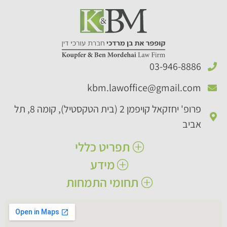
03-946-8886​
kbm.lawoffice@gmail.com​
פרופ' יחזקאל קויפמן 2 (בית הטקסטיל), קומה 8, תל
אביב
תפריט כללי
מידע
ראשי
אודותינו
תחומי התמחות
הצהרת נגישות
תחומי עיסוק
תנאי שימוש באתר
נזקי גוף
מאמרים
נזקי רכוש​
שאלות ותשובות
תביעות ביטוח​
יצירת קשר