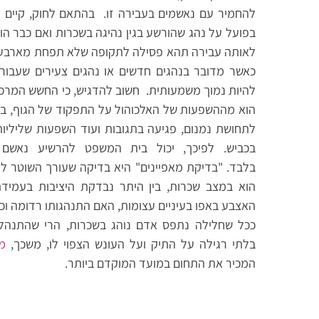
להחמיר עם נאשמים בעבירה זו. בהתאם לחוק, קיים ע
בפועל על נהג שהורשע בגין נהיגה בשכרות ואם כבר ה
לאותה עבירה תהא פסילה לתקופה שלא תפחת מארבע שנ
כאשר מדובר בנהגים חדשים או נהגים צעירים שעבורם
להיות נמוך משמעותית. חשוב להדגיש, כי החשש המרכ
הוא מההשפעות של האלכוהול על התפקוד של הגוף, בין
לתחושת נמנום, פגיעה בתגובות ועוד השפעות שליליות
בכביש. לפיכך, יכול בית המשפט להרשיע נאשם 
בלבד. "בדיקת מאפיינים" היא בדיקה שעורך השוטר ל
הוא במצב שכרות, בין היתר נבדקת היציבות בעמידת
האצבע באפו בעיניים עצומות, האם התנהגותו רדומה וכו
ככל שחלילה נתפס אדם נוהג בשכרות, הרי שהתנהלו
בלתי רגילה על התיק ועל העונש הצפוי לו, משכך,
מו
המכיר את התחום במועד המוקדם ביותר.