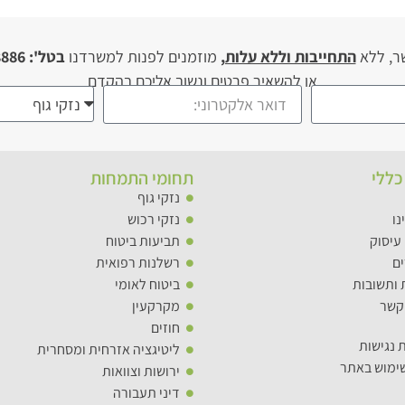
ר, ללא
התחייבות וללא עלות,
מוזמנים לפנות למשרדנו
בטל': 03-946-8886
או להשאיר פרטים ונשוב אליכם בהקדם
כללי
תחומי התמחות
נזקי גוף
נו
נזקי רכוש​
עיסוק
תביעות ביטוח​
ם
רשלנות רפואית
 ותשובות
ביטוח לאומי​
קשר
מקרקעין
חוזים​
 נגישות
ליטיגציה אזרחית ומסחרית​​
שימוש באתר
ירושות וצוואות​
דיני תעבורה​