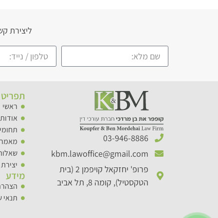
ליצירת קש
תפריט 
ראשי
אודותי
תחומי 
03-946-8886​
מאמרי
kbm.lawoffice@gmail.com​
שאלות
יצירת 
פרופ' יחזקאל קויפמן 2 (בית
מידע
הטקסטיל), קומה 8, תל אביב
הצהרת
תנאי 