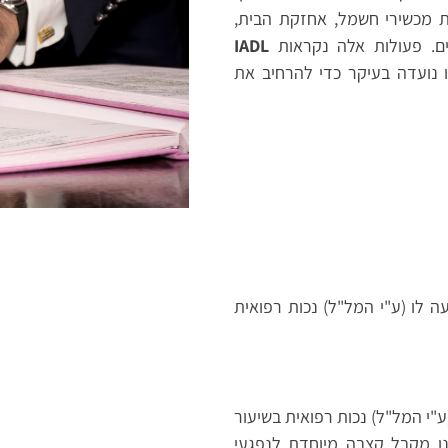
ת מכשירי חשמל, אחזקת הבית,
יים. פעולות אלה נקראות
IADL
Instrumental Activit. הרחבה זו נועדה בעיקר כדי להרחיב את
לו (ע"י המל"ל) נכות רפואית
י המל"ל) נכות רפואית בשיעור
עניין שירותים מיוחדים), ובלבד ש: (1) אינו מקבל קצבה מיוחדת לנפגעי