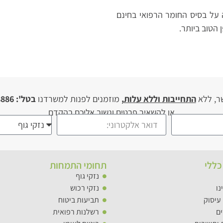
על בסיס החומר הרפואי בחינם
 הטוב ביותר.
ר, ללא
התחייבות וללא עלות,
מוזמנים לפנות למשרדנו
בטל': 03-946-8886
או להשאיר פרטים ונשוב אליכם בהקדם
כללי
תחומי התמחות
נזקי גוף
נו
נזקי רכוש​
עיסוק
תביעות ביטוח​
ם
רשלנות רפואית