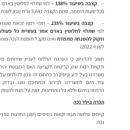
–
קצבה בשיעור 188%
– למי שתלוי לחלוטין באדם א
בכל שעות היממה. סכום הקצבה 5,641 ש"ח (נכון לשנת 2022)
–
קצבה בשיעור 235%
למי
שתלוי לחלוטין באדם אחר בעשיית כל פעולות
וזקוק להשגחה מתמדת
לשנת 2022)
חשוב להדגיש, כי הערכת התלות לעניין שירותים מי
ודקויות רבות שהן קריטיות לקביעה האם המבוטח יהיה
משרדנו בעל ידע וניסיון רב בתחום זה ונכון להילחם על 
עוד היום למשרדנו לבירור זכויותיכם ואנו נבד
הרפואי בחינם וללא כל התחייבות, זאת על מנת למצות זכ
הכרה בילד נכה
קיימים שלושה תנאי זכאות בסיסיים (ישנן החרגות ספצ
נכה: