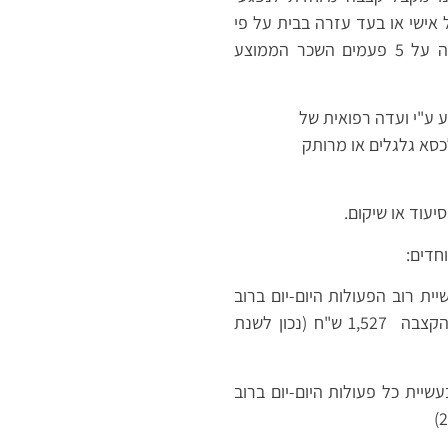
 אישי או בעד עזרה בבית על פי
חוק כלשהו. (2) הכנסתו החודשית מעבודה אינה עולה על 5 פעמים השכר הממוצע
בע ע"י ועדה רפואית של
יעוד או שיקום.
ית רוב הפעולות היום-יום ברוב
שעות היממה, או מי שזקוק להשגחה מתמדת. סכום הקצבה 1,527 ש"ח (נכון לשנת
שיית כל פעולות היום-יום ברוב