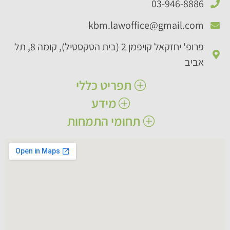
03-946-8886​
kbm.lawoffice@gmail.com​
פרופ' יחזקאל קויפמן 2 (בית הטקסטיל), קומה 8, תל
אביב
תפריט כללי
מידע
ראשי
אודותינו
תחומי התמחות
הצהרת נגישות
תחומי עיסוק
תנאי שימוש באתר
נזקי גוף
מאמרים
נזקי רכוש​
שאלות ותשובות
תביעות ביטוח​
יצירת קשר
רשלנות רפואית
ביטוח לאומי​
מקרקעין
חוזים​
ליטיגציה אזרחית ומסחרית​​