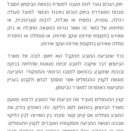
חוק הנכים נועד לתת מענה למשרת בכוחות הביטחון הסובל
מנכות המוגדרת בחוק הנכים כאיבוד הכושר לפועל פעולה
רגילה, גופנית, נפשית או שכלית, לרבות קוגניטיבית, או
פחיתתו של כושר זה ואשר נגרמו כתוצאה מחבלה או נזק
שאירע בתקופת שירותו ועקב שירותו, או ממחלה או החמרת
מחלה שאירעו בתקופת שירותו ועקב שירותו.
ככל שתביעת התובע תתקבל הוא יחשב לנכה של משרד
הביטחון דבר שיקנה לתובע זכויות מגוונות שתלויות בנזקיו
ובנכות שתקבע בהתאם למצבו הרפואי והתפקודי. התביעה
מוגשת לקצין התגמולים אשר מוסמך לבחון ולקבוע בעניין
התביעות האמורות למשרד הביטחון.
קצין התגמולים מעביר את תביעתו של התובע לרופא מטעם
משרד הביטחון בהתאם לסוג הליקוי, וזה האחרון בודק את
התובע ומחליט אם קיים קשר סיבתי בין השירות לבין הליקוי
שבגינו הוגשה התביעה ומסקנותיו מועברים לקצין התגמולים.
יצוין, כי הבדיקה אצל המומחה הרפואי היא בבחינת תנאי