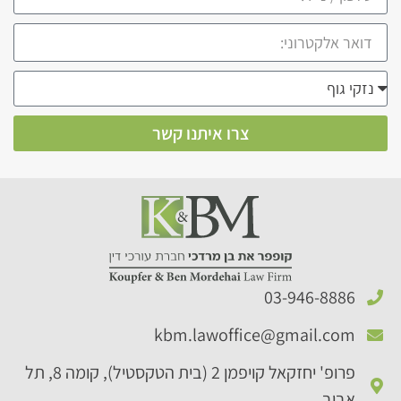
צרו איתנו קשר
03-946-8886​
kbm.lawoffice@gmail.com​
פרופ' יחזקאל קויפמן 2 (בית הטקסטיל), קומה 8, תל
אביב