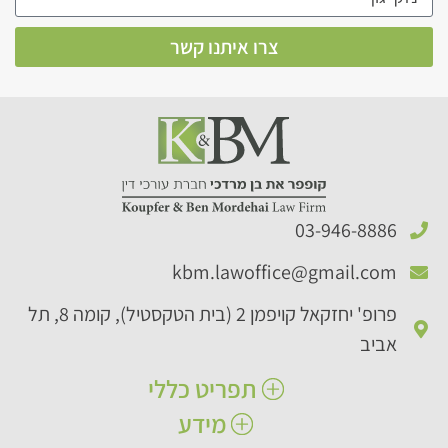
צרו איתנו קשר
03-946-8886​
kbm.lawoffice@gmail.com​
פרופ' יחזקאל קויפמן 2 (בית הטקסטיל), קומה 8, תל
אביב
תפריט כללי
מידע
ראשי
אודותינו