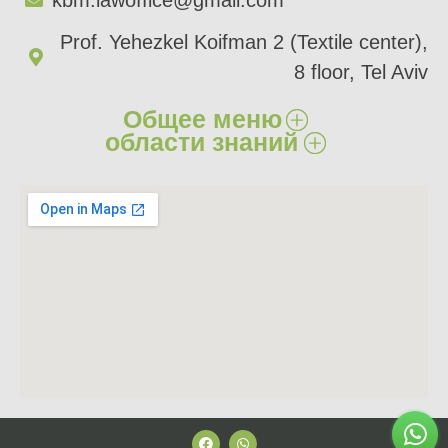
Prof. Yehezkel Koifman 2 (Textile center),
8 floor, Tel Aviv
Общее меню
области знаний
главный
Ущерб здоровью​
О нас​
Ущерб имуществу​
Сферы деятельности​
Страховые иски​
Статьи
Врачебная халатность​
Свяжитесь с нами​
Битуах Леуми​
Недвижимое имущество​
Контракты​
Гражданские и коммерческие иски​
Наследство и завещания​
Автодорожное право​