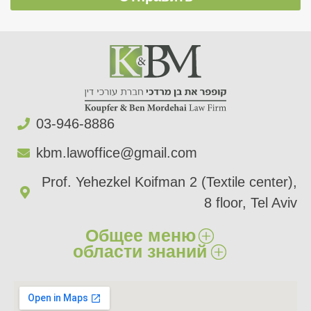
03-946-8886​
kbm.lawoffice@gmail.com​
Prof. Yehezkel Koifman 2 (Textile center),
8 floor, Tel Aviv
Общее меню
области знаний
главный
Ущерб здоровью​
О нас​
Ущерб имуществу​
Сферы деятельности​
Страховые иски​
Статьи