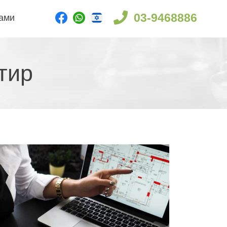
03-9468886
ами​
ир​