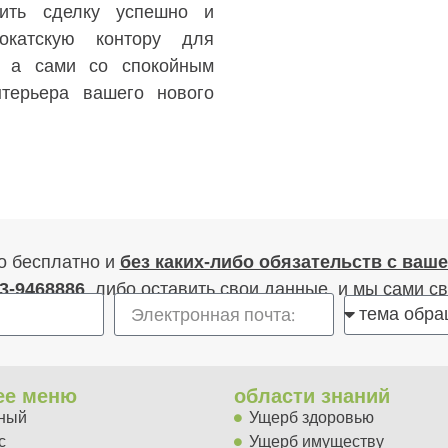
ить сделку успешно и
окатскую контору для
, а сами со спокойным
терьера вашего нового
о бесплатно и
без каких-либо обязательств с ваш
3-9468886
, либо оставить свои данные, и мы сами с
ее меню
области знаний
ный
Ущерб здоровью​
​
Ущерб имуществу​