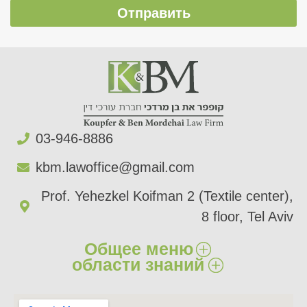
Отправить
03-946-8886​
kbm.lawoffice@gmail.com​
Prof. Yehezkel Koifman 2 (Textile center),
8 floor, Tel Aviv
Общее меню
области знаний
главный
Ущерб здоровью​
О нас​
Ущерб имуществу​
Сферы деятельности​