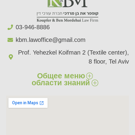
03-946-8886​
kbm.lawoffice@gmail.com​
Prof. Yehezkel Koifman 2 (Textile center),
8 floor, Tel Aviv
Общее меню
области знаний
главный
Ущерб здоровью​
О нас​
Ущерб имуществу​
Сферы деятельности​
Страховые иски​
Статьи
Врачебная халатность​
Свяжитесь с нами​
Битуах Леуми​
Недвижимое имущество​