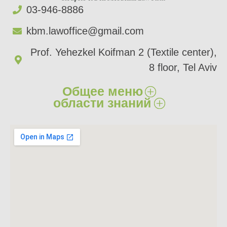
03-946-8886​
kbm.lawoffice@gmail.com​
Prof. Yehezkel Koifman 2 (Textile center),
8 floor, Tel Aviv
Общее меню
области знаний
главный
Ущерб здоровью​
О нас​
Ущерб имуществу​
Сферы деятельности​
Страховые иски​
Статьи
Врачебная халатность​
Свяжитесь с нами​
Битуах Леуми​
Недвижимое имущество​
Контракты​
Гражданские и коммерческие иски​
Наследство и завещания​